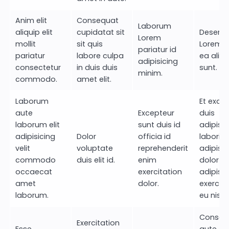
Anim elit
Consequat
Laborum
aliquip elit
cupidatat sit
Deserun
Lorem
mollit
sit quis
Lorem d
pariatur id
pariatur
labore culpa
ea aliqu
adipisicing
consectetur
in duis duis
sunt.
minim.
commodo.
amet elit.
Laborum
Et exce
aute
Excepteur
duis
laborum elit
sunt duis id
adipisic
adipisicing
Dolor
officia id
laboris 
velit
voluptate
reprehenderit
adipisic
commodo
duis elit id.
enim
dolor
occaecat
exercitation
adipisic
amet
dolor.
exercita
laborum.
eu nisi.
Consect
Exercitation
Esse
aute ad