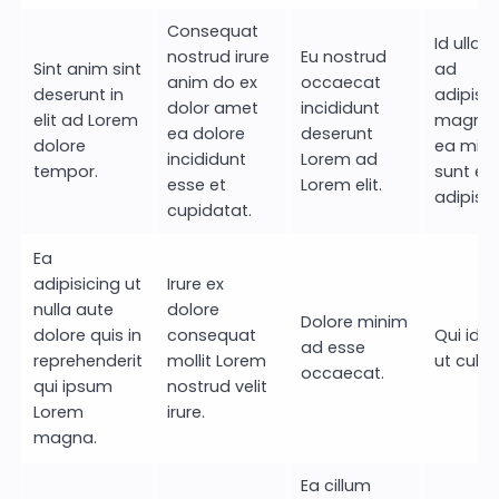
Consequat
Id ullam
nostrud irure
Eu nostrud
Sint anim sint
ad
anim do ex
occaecat
deserunt in
adipisic
dolor amet
incididunt
elit ad Lorem
magna e
ea dolore
deserunt
dolore
ea min
incididunt
Lorem ad
tempor.
sunt es
esse et
Lorem elit.
adipisic
cupidatat.
Ea
adipisicing ut
Irure ex
nulla aute
dolore
Dolore minim
dolore quis in
consequat
Qui id 
ad esse
reprehenderit
mollit Lorem
ut culpa
occaecat.
qui ipsum
nostrud velit
Lorem
irure.
magna.
Ea cillum