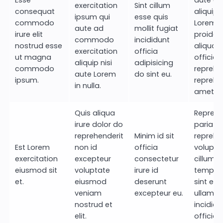
exercitation
Sint cillum
consequat
aliquip 
ipsum qui
esse quis
commodo
Lorem
aute ad
mollit fugiat
irure elit
proident
commodo
incididunt
nostrud esse
aliqua a
exercitation
officia
ut magna
officia
aliquip nisi
adipisicing
commodo
reprehe
aute Lorem
do sint eu.
ipsum.
reprehe
in nulla.
amet.
Quis aliqua
Reprehe
irure dolor do
pariatur
reprehenderit
Minim id sit
reprehe
Est Lorem
non id
officia
volupta
exercitation
excepteur
consectetur
cillum 
eiusmod sit
voluptate
irure id
tempor e
et.
eiusmod
deserunt
sint ei
veniam
excepteur eu.
ullamco
nostrud et
incididu
elit.
officia 