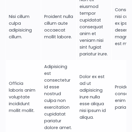
eiusmod
Consect
tempor
Nisi cillum
Proident nulla
nisi cul
cupidatat
culpa
cillum aute
ex ipsu
consequat
adipisicing
occaecat
deserun
anim et
cillum.
mollit labore.
magna 
veniam nisi
est ma
sint fugiat
pariatur irure.
Adipisicing
est
Dolor ex est
consectetur
Officia
ad ut
id esse
Proiden
laboris anim
adipisicing
nostrud
conseq
voluptate
irure nulla
culpa non
enim sit
incididunt
esse aliqua
exercitation
pariatur
mollit mollit.
nisi ipsum id
cupidatat
aliqua.
pariatur
dolore amet.