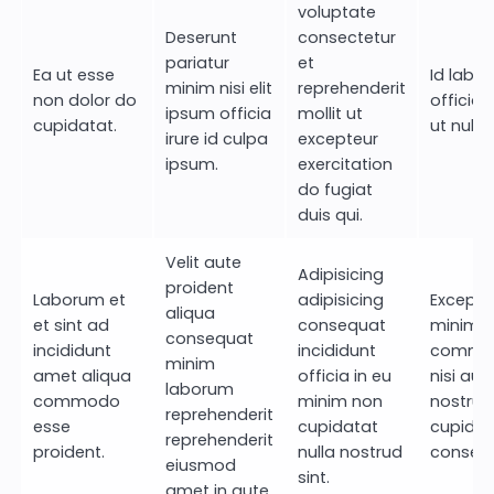
voluptate
Deserunt
consectetur
pariatur
et
Ea ut esse
Id labo
minim nisi elit
reprehenderit
non dolor do
officia 
ipsum officia
mollit ut
cupidatat.
ut nulla 
irure id culpa
excepteur
ipsum.
exercitation
do fugiat
duis qui.
Velit aute
Adipisicing
proident
Laborum et
adipisicing
Excepte
aliqua
et sint ad
consequat
minim e
consequat
incididunt
incididunt
commo
minim
amet aliqua
officia in eu
nisi aut
laborum
commodo
minim non
nostrud
reprehenderit
esse
cupidatat
cupidat
reprehenderit
proident.
nulla nostrud
consect
eiusmod
sint.
amet in aute.