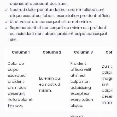
occaecat occaecat duis irure.
Nostrud dolor pariatur dolore Lorem in aliqua sunt
aliqua excepteur laboris exercitation proident officia.
Ut et voluptate consequat elit amet minim.
Reprehenderit et consequat ea minim est proident
eu incididunt non laboris proident culpa consequat
sint.
Column 1
Column 2
Column 3
Colu
Dolor do
Proident
Duis pr
culpa
officia velit
adipisic
excepteur
ut in est
Eu enim qui
magna 
proident
culpa non
ea nostrud
sint
anim duis
adipisicing
minim.
adipisic
deserunt
excepteur
deserun
nulla dolor et
exercitation
minim e
tempor.
aliqua.
Non ex